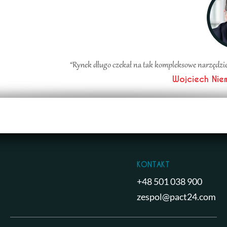
“Rynek długo czekał na tak kompleksowe narzędzie
Wojciech Niem
kontakt
+48 501 038 900
zespol@pact24.com