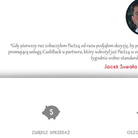
“Gdy pierwszy raz zobaczyłem Pact24 od razu podjąłem decyzję, by p
promującą usługę CashBack u partnera, który wdrożył już Pact24 w s
tygodnie wobec standardo
Jacek Suwała 
zwiększ sprzedaż
oszc