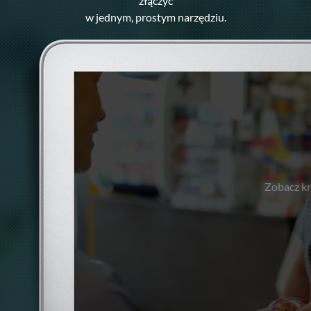
złączyć
w jednym, prostym narzędziu.
Zobacz kr