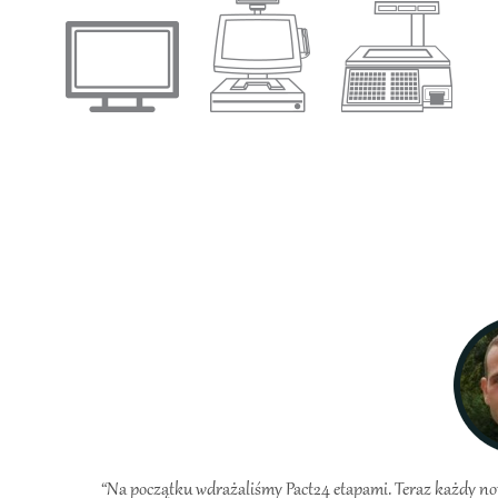
“Na początku wdrażaliśmy Pact24 etapami. Teraz każdy now