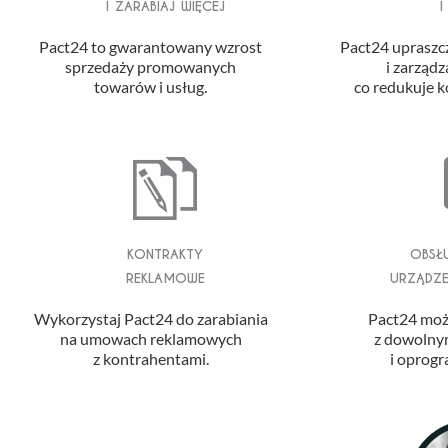
i zarabiaj więcej
i
Pact24 to gwarantowany wzrost
Pact24 upraszc
sprzedaży promowanych
i zarządz
towarów i usług.
co redukuje k
kontrakty
obsł
reklamowe
urządze
Wykorzystaj Pact24 do zarabiania
Pact24 moż
na umowach reklamowych
z dowolny
z kontrahentami.
i oprog